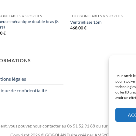
GONFLABLES & SPORTIFS
JEUX GONFLABLES & SPORTIFS
euse mécanique double bras (8
Ventriglisse 15m
rs)
468,00
€
00
€
FORMATIONS
Pour offrir l
ions légales
pour stocker 
technologies
tique de confidentialité
ou les ID uni
avoir un effe
AC
nt, vous pouvez nous contacter au 06 51 52 91 88 ou sur l'adresse mail
Copyright 2026 ©
GOGOLAND
site créé par AMSYCREATIVE