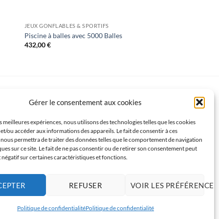
JEUX GONFLABLES & SPORTIFS
JEUX GONFLABLES & S
Piscine à balles avec 5000 Balles
Surf Mécanique
432,00
€
588,00
€
Gérer le consentement aux cookies
es meilleures expériences, nous utilisons des technologies telles que les cookies
et/ou accéder aux informations des appareils. Le fait de consentir à ces
 nous permettra de traiter des données telles que le comportement de navigation
ques sur ce site. Le fait de ne pas consentir ou de retirer son consentement peut
t négatif sur certaines caractéristiques et fonctions.
CEPTER
REFUSER
VOIR LES PRÉFÉRENCES
 : contact@gogoland.fr
Politique de confidentialité
Politique de confidentialité