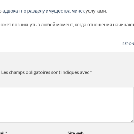
ю
адвокат по разделу имущества минск
услугами.
ожет возникнуть в любой момент, когда отношения начинаю
RÉPO
.
Les champs obligatoires sont indiqués avec
*
ail
*
Site web