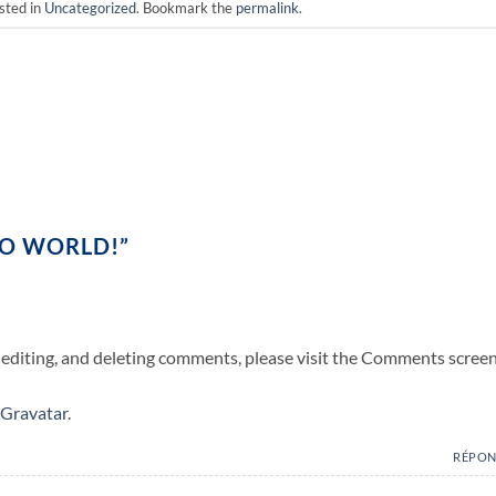
sted in
Uncategorized
. Bookmark the
permalink
.
LO WORLD!
”
 editing, and deleting comments, please visit the Comments screen
Gravatar
.
RÉPO