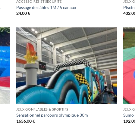
ACCESSOIRES ET SÉCURITÉ
JEUX 
L
Passage de câbles 1M / 5 canaux
Piscin
24,00
€
432,0
JEUX GONFLABLES & SPORTIFS
JEUX 
Sensationnel parcours olympique 30m
Sumo 
1656,00
€
192,0