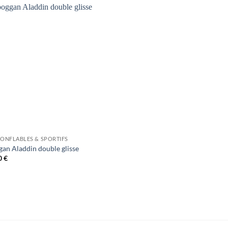
GONFLABLES & SPORTIFS
an Aladdin double glisse
0
€