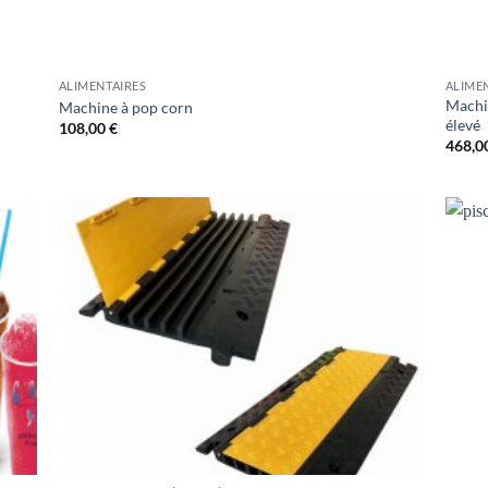
ALIMENTAIRES
ALIME
Machin
Machine à pop corn
élevé
108,00
€
468,0