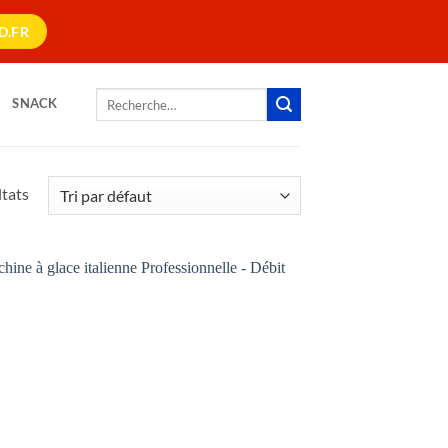
D.FR
Recherche
SNACK
pour :
ltats