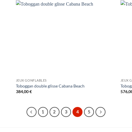
JEUX GONFLABLES
JEUX 
Toboggan double glisse Cabana Beach
Tobogg
384,00
€
576,0
1
2
3
4
5