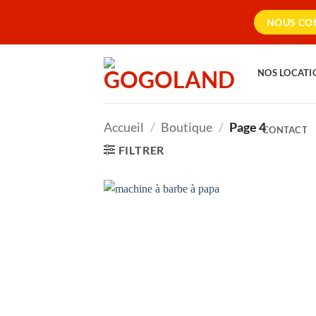
Passer
NOUS CON
au
contenu
NOS LOCATI
Accueil
/
Boutique
/
Page 4
CONTACT
FILTRER